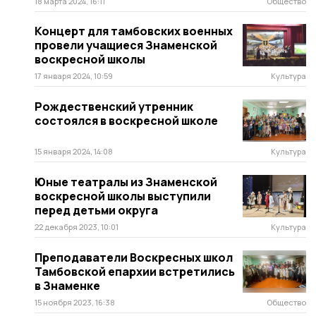
18 марта 2024, 16:11
Общество
Концерт для тамбовских военных
провели учащиеся Знаменской
воскресной школы
17 января 2024, 10:59
Культура
Рождественский утренник
состоялся в воскресной школе
15 января 2024, 14:08
Культура
Юные театралы из Знаменской
воскресной школы выступили
перед детьми округа
22 декабря 2023, 10:01
Культура
Преподаватели Воскресных школ
Тамбовской епархии встретились
в Знаменке
15 ноября 2023, 16:38
Общество