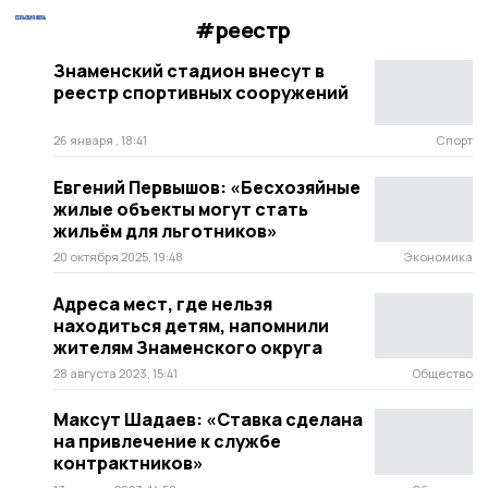
#реестр
Знаменский стадион внесут в
реестр спортивных сооружений
26 января , 18:41
Спорт
Евгений Первышов: «Бесхозяйные
жилые объекты могут стать
жильём для льготников»
20 октября 2025, 19:48
Экономика
Адреса мест, где нельзя
находиться детям, напомнили
жителям Знаменского округа
28 августа 2023, 15:41
Общество
Максут Шадаев: «Ставка сделана
на привлечение к службе
контрактников»