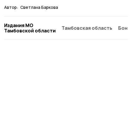
Автор:
Светлана Баркова
Издания МО
Тамбовская область
Бонд
Тамбовской области
Сельская новь 68