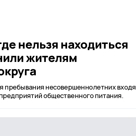
где нельзя находиться
нили жителям
округа
ля пребывания несовершеннолетних входя
 предприятий общественного питания.