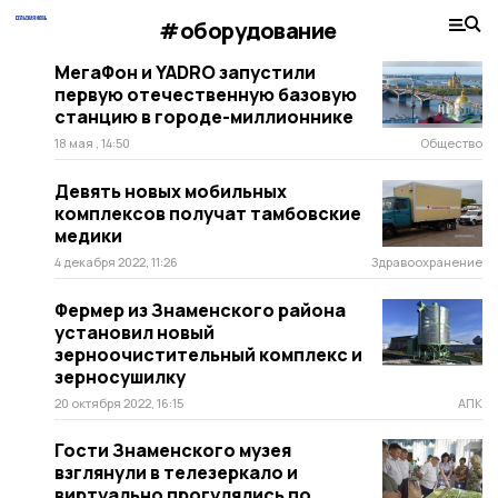
#оборудование
МегаФон и YADRO запустили
первую отечественную базовую
станцию в городе-миллионнике
18 мая , 14:50
Общество
Девять новых мобильных
комплексов получат тамбовские
медики
4 декабря 2022, 11:26
Здравоохранение
Фермер из Знаменского района
установил новый
зерноочистительный комплекс и
зерносушилку
20 октября 2022, 16:15
АПК
Гости Знаменского музея
взглянули в телезеркало и
виртуально прогулялись по