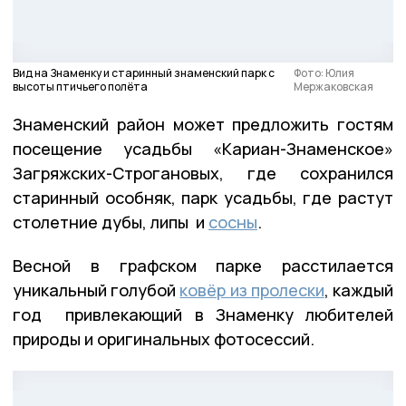
Вид на Знаменку и старинный знаменский парк с
Фото: Юлия
высоты птичьего полёта
Мержаковская
Знаменский район может предложить гостям
посещение усадьбы «Кариан-Знаменское»
Загряжских-Строгановых, где сохранился
старинный особняк, парк усадьбы, где растут
столетние дубы, липы и
сосны
.
Весной в графском парке расстилается
уникальный голубой
ковёр из пролески
, каждый
год привлекающий в Знаменку любителей
природы и оригинальных фотосессий.