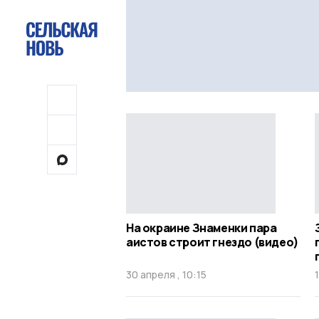
На окраине Знаменки пара
аистов строит гнездо (видео)
30 апреля , 10:15