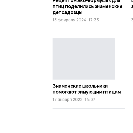
Рецептом эко-кормушек для
птиц поделились знаменские
детсадовцы
13 февраля 2024, 17:33
Знаменские школьники
помогают зимующим птицам
17 января 2022, 14:37