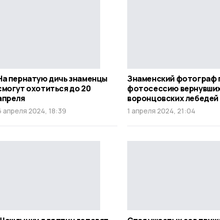
На пернатую дичь знаменцы
Знаменский фотограф 
смогут охотиться до 20
фотосессию вернувши
апреля
воронцовских лебедей
6 апреля 2024, 18:39
1 апреля 2024, 21:04