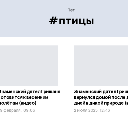
Тег
#птицы
Знаменский дятел Гришаня
Знаменский дятел Гри
готовится к весенним
вернулся домой после 
полётам (видео)
дней в дикой природе (
19 февраля , 09:06
2 июля 2025, 12:43