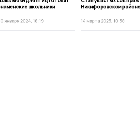
Шашлычки для птиц готовят
Стая ушастых сов приж
знаменские школьники
Никифоровском район
30 января 2024, 18:19
14 марта 2023, 10:58