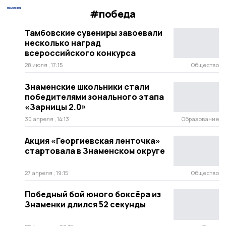
#победа
Тамбовские сувениры завоевали
несколько наград
всероссийского конкурса
28 июля , 17:15
Общество
Знаменские школьники стали
победителями зонального этапа
«Зарницы 2.0»
30 апреля , 14:13
Образование
Акция «Георгиевская ленточка»
стартовала в Знаменском округе
27 апреля , 19:15
Общество
Победный бой юного боксёра из
Знаменки длился 52 секунды