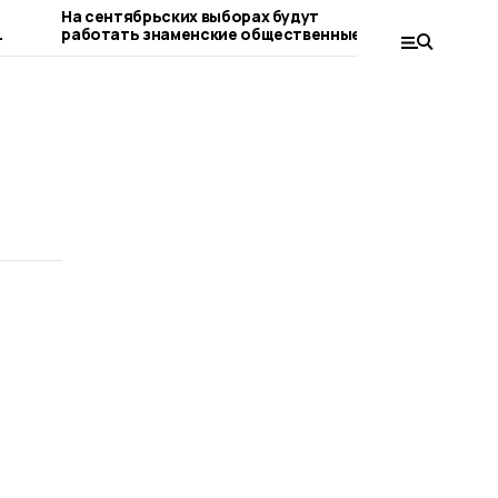
На сентябрьских выборах будут
Лучшим к
работать знаменские общественные
стала сот
наблюдатели
кадрового