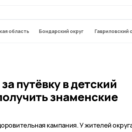
кая область
Бондарский округ
Гавриловский 
а путёвку в детский
 получить знаменские
оровительная кампания. У жителей округ