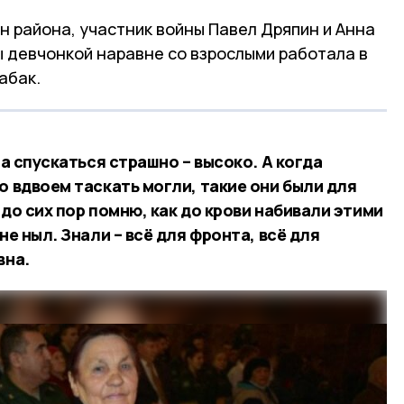
 района, участник войны Павел Дряпин и Анна
ы девчонкой наравне со взрослыми работала в
абак.
 а спускаться страшно – высоко. А когда
о вдвоем таскать могли, такие они были для
 до сих пор помню, как до крови набивали этими
не ныл. Знали – всё для фронта, всё для
вна.