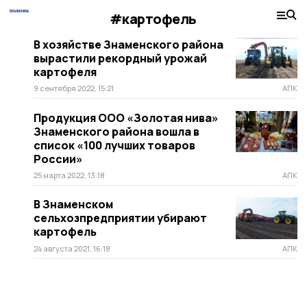
#картофель
В хозяйстве Знаменского района
вырастили рекордный урожай
картофеля
9 сентября 2022, 15:21
АПК
Продукция ООО «Золотая нива»
Знаменского района вошла в
список «100 лучших товаров
России»
25 марта 2022, 13:18
АПК
В Знаменском
сельхозпредприятии убирают
картофель
24 августа 2021, 16:18
АПК