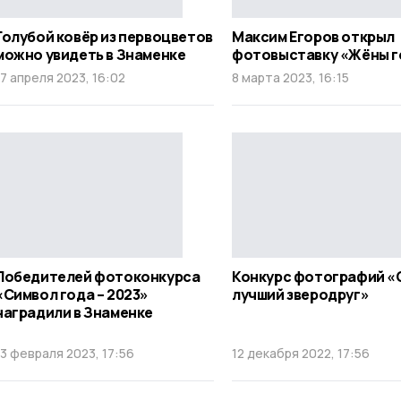
Голубой ковёр из первоцветов
Максим Егоров открыл
можно увидеть в Знаменке
фотовыставку «Жёны г
17 апреля 2023, 16:02
8 марта 2023, 16:15
Победителей фотоконкурса
Конкурс фотографий «
«Символ года – 2023»
лучший зверодруг»
наградили в Знаменке
13 февраля 2023, 17:56
12 декабря 2022, 17:56