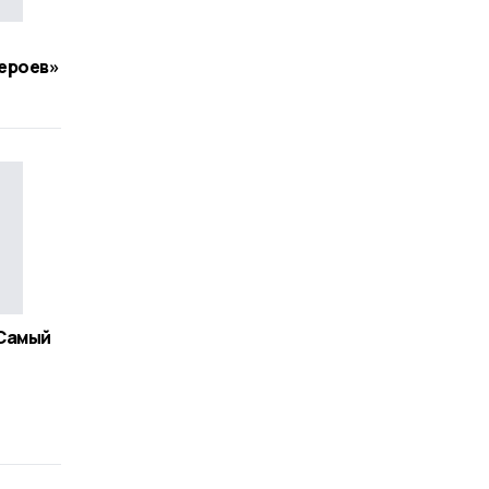
ероев»
Самый