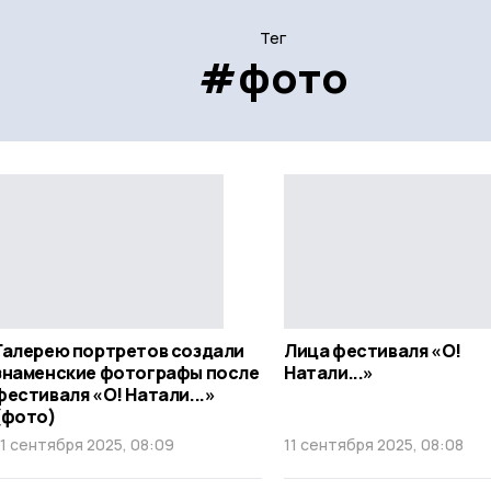
Тег
#фото
Галерею портретов создали
Лица фестиваля «О!
знаменские фотографы после
Натали...»
фестиваля «О! Натали...»
(фото)
11 сентября 2025, 08:09
11 сентября 2025, 08:08