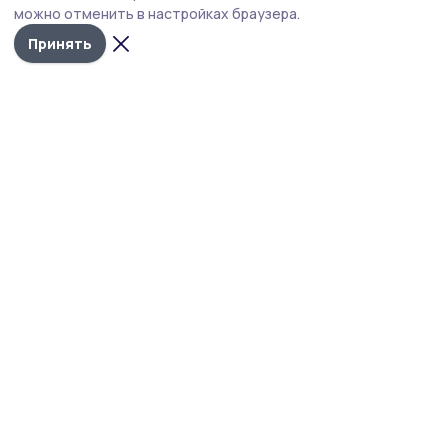
можно отменить в настройках браузера.
Принять
Сельская новь 68
Новости
Истории
Карточки
Фотогалереи
Проекты
Новости компаний
Документы НПА
Объявления
Подписка на газету
Учредитель и издатель:
ООО «Издательский дом «Тамбов»