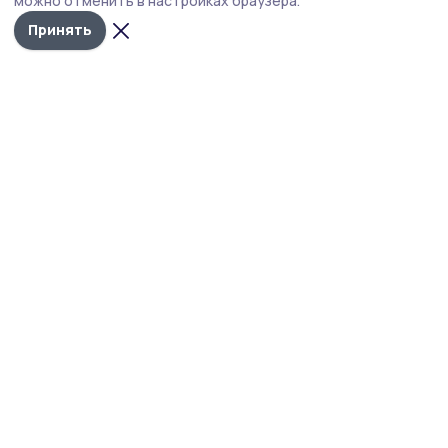
можно отменить в настройках браузера.
музыкантами северной столицы.
Принять
Фото: Ирина Петрова
Мария Петрова во время четырёхдневного
путешествия в Санкт-Петербург исполнила
своё заветное желание – выступила с