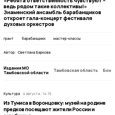
«Ребята ответственность чувствуют –
ведь рядом такие коллективы!»
Знаменский ансамбль барабанщиков
откроет гала-концерт фестиваля
духовых оркестров
грант
барабанщики
мастер-классы
Автор:
Светлана Баркова
Издания МО
Тамбовская область
Бонд
Тамбовской области
Культура
4 августа , 14:15
Из Туниса в Воронцовку: музей на родине
предков посещают жители России и