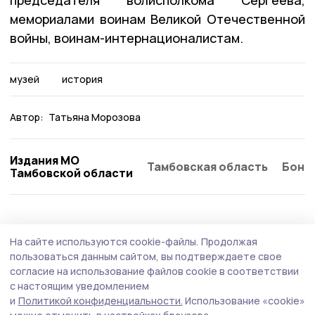
председателя волисполкома Сергеева,
мемориалами воинам Великой Отечественной
войны, воинам-интернационалистам.
музей
история
Автор:
Татьяна Морозова
Издания МО
Тамбовская область
Бонд
Тамбовской области
Культура
3 августа , 16:36
На сайте используются cookie-файлы.
Продолжая
Знаменская школьница выступила на
пользоваться данным сайтом, вы подтверждаете свое
Дворцовой площади Санкт-Петербурга
согласие на использование файлов cookie в соответствии
с настоящим уведомлением
Будущая студентка колледжа искусств Мария Петрова
и
Политикой конфиденциальности.
Использование «cookie»
исполнила свою давнюю мечту — спела с уличными