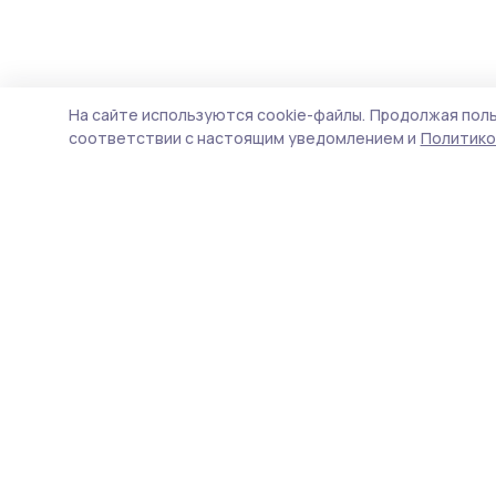
На сайте используются cookie-файлы.
Продолжая поль
соответствии с настоящим уведомлением и
Политико
Сельская новь 68
Новости
Истории
Карточки
Фотогалереи
Проекты
Новости компаний
Документы НПА
Объявления