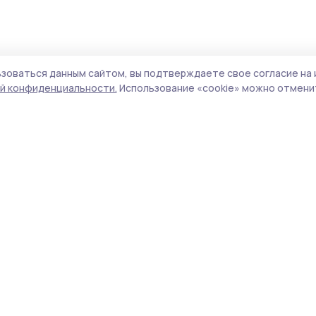
зоваться данным сайтом, вы подтверждаете свое согласие на 
й конфиденциальности.
Использование «cookie» можно отменит
Учредитель и издатель:
ООО «Издательский
Пол
дом «Тамбов»
Сайт
Адрес редакции:
392000, Тамбовская обл.,
cook
г.Тамбов, ш. Моршанское, д.14а
сайт
Номер телефона редакции:
8 (4752) 45-05-
испо
76
нас
Электронная почта редакции:
конф
selnov@inbox.ru
можн
Главный редактор:
Морозова Т.В.
Все
Адрес для обращений и направления
авто
корреспонденции:
цит
393400, Тамбовская область, Знаменский
ги
район, р.п. Знаменка, ул. Советская, д. 9
http
Телефон:
8 (4752) 55-92-12
обяз
Подать объявление, разместить рекламу,
Ред