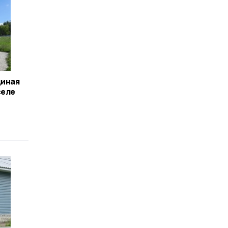
диная
селе