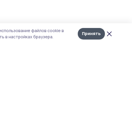
использование файлов cookie в
Принять
ь в настройках браузера.
итика конфиденциальности
 содержит сервисы, использующие
ies. Продолжая пользоваться данным
ом, вы подтверждаете свое согласие на
льзование файлов cookie в соответствии с
тоящим уведомлением и Политикой
иденциальности. Использование «cookie»
о отменить в настройках браузера.
 материалы сайта защищены законом об
рских правах. При полном или частичном
ировании материалов наличие активной
перссылки на источник
s://gazetaznamenka.ru и указание автора
ательно.
акция не несет ответственности за