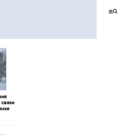
ния
 связи
енке