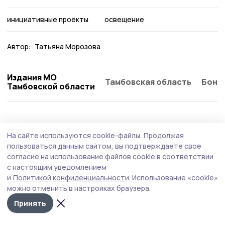
инициативные проекты
освещение
Автор:
Татьяна Морозова
Издания МО
Тамбовская область
Бонд
Тамбовской области
Благоустройство
29 июля , 14:15
На сайте используются cookie-файлы.
Продолжая
На улицах трёх знаменских сёл появилось
пользоваться данным сайтом, вы подтверждаете свое
освещение
согласие на использование файлов cookie в соответствии
с настоящим уведомлением
Благоустройство Воронцовки, Сухотинки и Шаховки
и
Политикой конфиденциальности.
Использование «cookie»
ведётся по инициативному проекту.
можно отменить в настройках браузера.
Принять