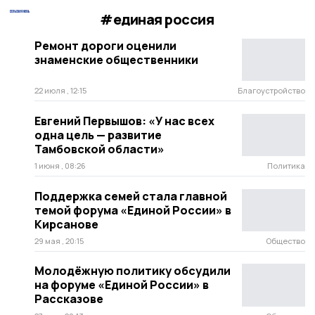
#единая россия
Ремонт дороги оценили
знаменские общественники
22 июля , 12:15
Благоустройство
Евгений Первышов: «У нас всех
одна цель — развитие
Тамбовской области»
1 июня , 08:26
Политика
Поддержка семей стала главной
темой форума «Единой России» в
Кирсанове
29 мая , 20:15
Общество
Молодёжную политику обсудили
на форуме «Единой России» в
Рассказове