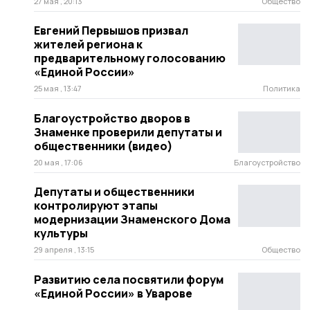
27 мая , 20:13
Общество
Евгений Первышов призвал
жителей региона к
предварительному голосованию
«Единой России»
25 мая , 13:47
Политика
Благоустройство дворов в
Знаменке проверили депутаты и
общественники (видео)
20 мая , 17:06
Благоустройство
Депутаты и общественники
контролируют этапы
модернизации Знаменского Дома
культуры
29 апреля , 13:15
Общество
Развитию села посвятили форум
«Единой России» в Уварове