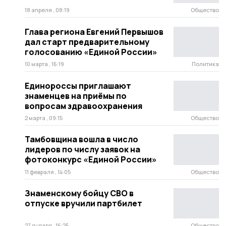
18 апреля , 08:19
Общество
Глава региона Евгений Первышов
дал старт предварительному
голосованию «Единой России»
10 марта , 16:19
Политика
Единороссы приглашают
знаменцев на приёмы по
вопросам здравоохранения
2 марта , 09:15
Общество
Тамбовщина вошла в число
лидеров по числу заявок на
фотоконкурс «Единой России»
11 февраля , 14:05
Общество
Знаменскому бойцу СВО в
отпуске вручили партбилет
27 января , 16:25
Общество