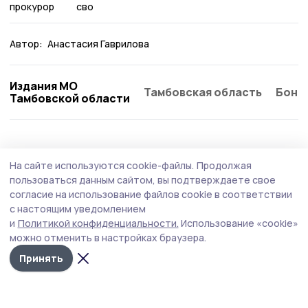
прокурор
сво
Автор:
Анастасия Гаврилова
Издания МО
Тамбовская область
Бонд
Тамбовской области
Общество
Вчера, 12:15
На сайте используются cookie-файлы.
Продолжая
«Обитель» исцеляет: вдова бойца СВО из
пользоваться данным сайтом, вы подтверждаете свое
Знаменки рассказала о паломническом
согласие на использование файлов cookie в соответствии
с настоящим уведомлением
центре
и
Политикой конфиденциальности.
Использование «cookie»
Члены семей погибших участников специальной
можно отменить в настройках браузера.
военной операции при поддержке фонда «Защитники
Принять
Отечества» стали участниками реабилитационной
смены в Свято-Успенском Псково-Печёрском
монастыре.