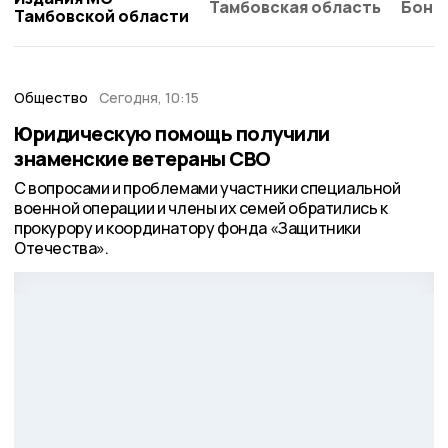
Тамбовская область
Бонд
Тамбовской области
Общество
Сегодня, 10:15
Юридическую помощь получили
знаменские ветераны СВО
С вопросами и проблемами участники специальной
военной операции и члены их семей обратились к
прокурору и координатору фонда «Защитники
Отечества».