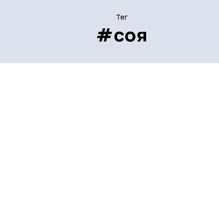
Тег
#соя