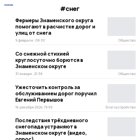
#снег
Фермеры Знаменского округа
помогают в расчистке дорог и
улиц от снега
9 февраля , 08:30
Общество
Со снежной стихией
круглосуточно борются в
Знаменском округе
31 января , 21:38
Общество
Ужесточить контроль за
обслуживанием дорог поручил
Евгений Первышов
16 декабря 2024, 19:59
Благоустройство
Последствия трёхдневного
снегопада устраняют в
Знаменском округе (видео,
опрос)