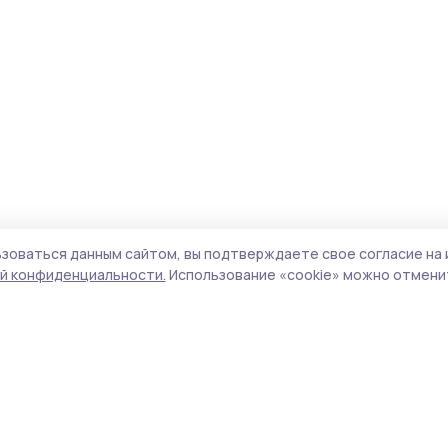
зоваться данным сайтом, вы подтверждаете свое согласие на 
й конфиденциальности.
Использование «cookie» можно отменит
Учредитель и издатель:
ООО «Издательский
Пол
дом «Тамбов»
Сайт
Адрес редакции:
392000, Тамбовская обл.,
cook
г.Тамбов, ш. Моршанское, д.14а
сайт
Номер телефона редакции:
8 (4752) 45-05-
испо
76
нас
Электронная почта редакции:
конф