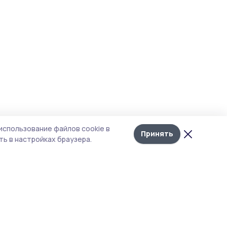
использование файлов cookie в
Принять
ь в настройках браузера.
итика конфиденциальности
 содержит сервисы, использующие
ies. Продолжая пользоваться данным
ом, вы подтверждаете свое согласие на
льзование файлов cookie в соответствии с
тоящим уведомлением и Политикой
иденциальности. Использование «cookie»