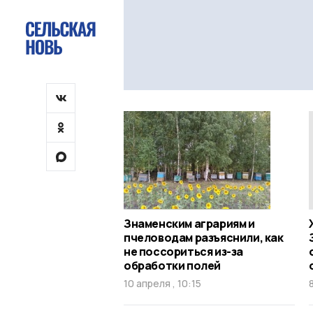
Знаменским аграриям и
пчеловодам разъяснили, как
не поссориться из-за
обработки полей
10 апреля , 10:15