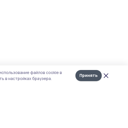
использование файлов cookie в
Принять
ь в настройках браузера.
итика конфиденциальности
 содержит сервисы, использующие
ies. Продолжая пользоваться данным
ом, вы подтверждаете свое согласие на
льзование файлов cookie в соответствии с
тоящим уведомлением и Политикой
иденциальности. Использование «cookie»