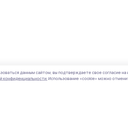
зоваться данным сайтом, вы подтверждаете свое согласие на 
й конфиденциальности.
Использование «cookie» можно отменит
Учредитель и издатель:
ООО «Издательский
Пол
дом «Тамбов»
Сайт
Адрес редакции:
392000, Тамбовская обл.,
cook
г.Тамбов, ш. Моршанское, д.14а
сайт
Номер телефона редакции:
8 (4752) 45-05-
испо
76
нас
Электронная почта редакции:
конф