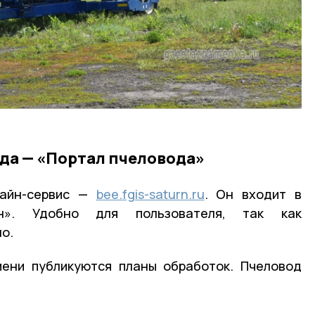
да — «Портал пчеловода»
лайн-сервис —
bee.fgis-saturn.ru
. Он входит в
н». Удобно для пользователя, так как
о.
мени публикуются планы обработок. Пчеловод