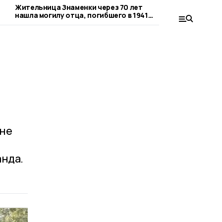
Жительница Знаменки через 70 лет
Верность про
нашла могилу отца, погибшего в 1941
уроки: знаме
году
медицине 35 
оне
анда.