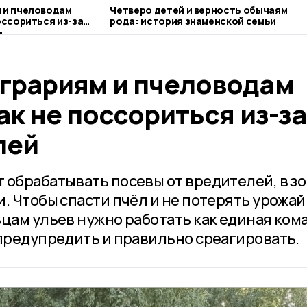
 и пчеловодам
Четверо детей и верность обычаям
оссориться из-за
рода: история знаменской семьи
грариям и пчеловодам
ак не поссориться из-за
лей
 обрабатывать посевы от вредителей, в з
. Чтобы спасти пчёл и не потерять урожай
цам ульев нужно работать как единая ком
 предупредить и правильно среагировать.