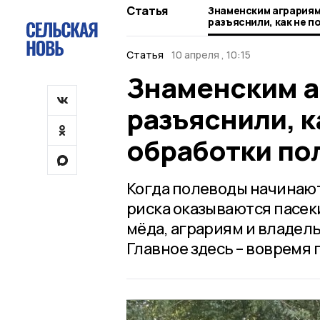
Статья
Знаменским аграриям
разъяснили, как не п
обработки полей
Статья
10 апреля , 10:15
Знаменским а
разъяснили, к
обработки по
Когда полеводы начинают
риска оказываются пасеки
мёда, аграриям и владель
Главное здесь – вовремя