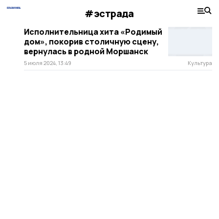
#эстрада
Исполнительница хита «Родимый
дом», покорив столичную сцену,
вернулась в родной Моршанск
5 июля 2024, 13:49
Культура