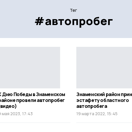
Тег
#автопробег
К Дню Победы в Знаменском
Знаменский район при
районе провели автопробег
эстафету областного
(видео)
автопробега
9 мая 2023, 17:43
19 марта 2022, 15:45