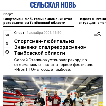
Спорт
Спортсмен–любитель из Знаменки стал
Неделя с Евген
рекордсменом Тамбовской области
ситуация на то
городе и приор
Спорт
1 декабря 2023, 13:50
Спортсмен–любитель из
Знаменки стал рекордсменом
Тамбовской области
Сергей Степанов установил рекорд по
отжиманиям от пола на первом фестивале
«Игры ГТО» в городе Тамбове.