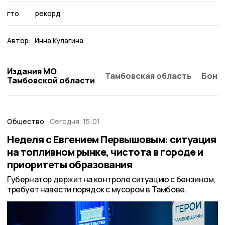
гто
рекорд
Автор:
Инна Кулагина
Издания МО
Тамбовская область
Бонд
Тамбовской области
Общество
Сегодня, 15:01
Неделя с Евгением Первышовым: ситуация
на топливном рынке, чистота в городе и
приоритеты образования
Губернатор держит на контроле ситуацию с бензином,
требует навести порядок с мусором в Тамбове.