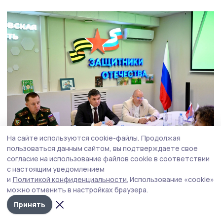
На сайте используются cookie-файлы.
Продолжая
пользоваться данным сайтом, вы подтверждаете свое
Фото: Павел Васильев
согласие на использование файлов cookie в соответствии
с настоящим уведомлением
Разобрали вопросы трудоустройства,
и
Политикой конфиденциальности.
Использование «cookie»
оформления документов, бытовые и личные
можно отменить в настройках браузера.
вопросы. В Тамбовской области для героев
Принять
и их семей действует 50 мер поддержки.