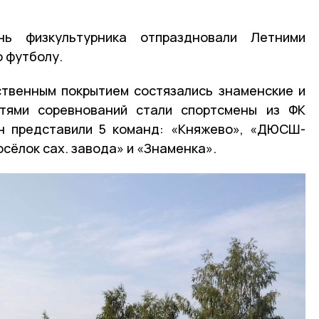
ь физкультурника отпраздновали Летними
о футболу.
ственным покрытием состязались знаменские и
стями соревнований стали спортсмены из ФК
он представили 5 команд: «Княжево», «ДЮСШ-
сёлок сах. завода» и «Знаменка».