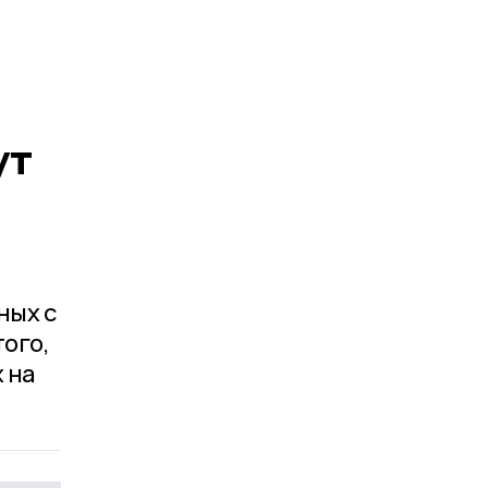
ут
ных с
того,
 на