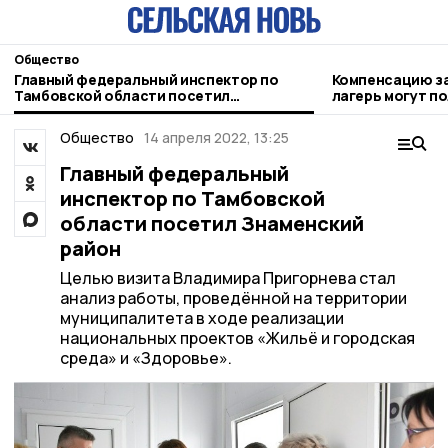
Общество
Главный федеральный инспектор по
Компенсацию за
Тамбовской области посетил
лагерь могут п
Знаменский район
родители
Общество
14 апреля 2022, 13:25
Главный федеральный
инспектор по Тамбовской
области посетил Знаменский
район
Целью визита Владимира Пригорнева стал
анализ работы, проведённой на территории
муниципалитета в ходе реализации
национальных проектов «Жильё и городская
среда» и «Здоровье».