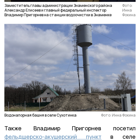
Заместитель главы администрации Знаменского района
Фото:
Александр Елисеев и главный федеральный инспектор
Инна
Владимир Пригорнев на станции водоочистки в Знаменке
Фокина
Водонапорная башня в селе Сухотинка
Фото: Инна Фокина
Также Владимир Пригорнев посетил
фельдшерско-акушерский пункт
в селе