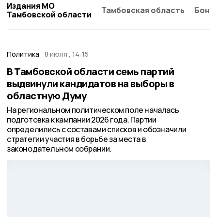
Издания МО
Тамбовская область
Бонд
Тамбовской области
Политика
8 июля , 14:15
В Тамбовской области семь партий
выдвинули кандидатов на выборы в
областную Думу
На региональном политическом поле началась
подготовка к кампании 2026 года. Партии
определились с составами списков и обозначили
стратегии участия в борьбе за места в
законодательном собрании.