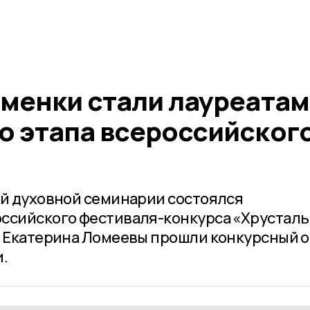
аменки стали лауреата
о этапа всероссийског
ой духовной семинарии состоялся
оссийского фестиваля-конкурса «Хрустал
и Екатерина Ломеевы прошли конкурсный 
.