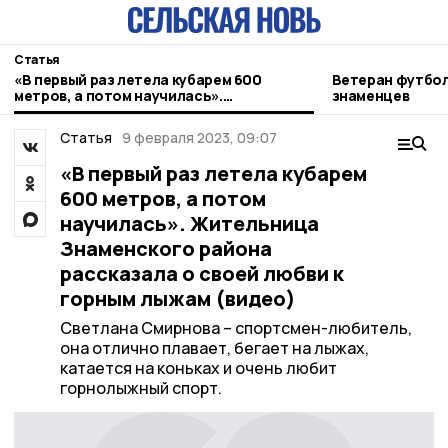
Статья
«В первый раз летела кубарем 600
Ветеран футбол
метров, а потом научилась».
знаменцев
Жительница Знаменского района
рассказала о своей любви к горным
Статья
9 февраля 2023, 09:07
лыжам (видео)
«В первый раз летела кубарем
600 метров, а потом
научилась». Жительница
Знаменского района
рассказала о своей любви к
горным лыжам (видео)
Светлана Смирнова – спортсмен-любитель,
она отлично плавает, бегает на лыжах,
катается на коньках и очень любит
горнолыжный спорт.