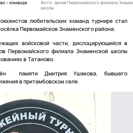
во – команда
Фото: архив Первомайского филиала Знаме
школы
оккеистов любительских команд турнире стал
посёлка Первомайское Знаменского района.
ужащих войсковой части, дислоцирующейся в
тов Первомайского филиала Знаменской школы
нованиях в Татаново.
щён памяти Дмитрия Ушакова, бывшего
ижения в притамбовском селе.