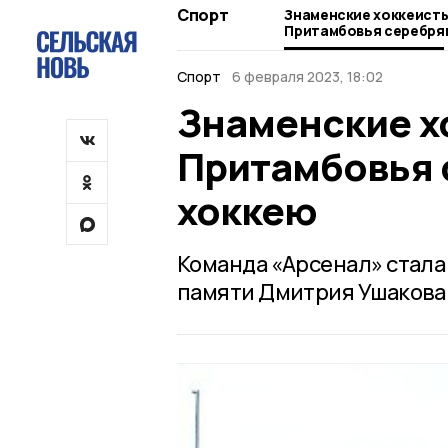
Спорт
Знаменские хоккеисты
Притамбовья серебрян
хоккею
Спорт
6 февраля 2023, 18:02
Знаменские х
Притамбовья 
хоккею
Команда «Арсенал» стала
памяти Дмитрия Ушакова 