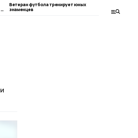
Ветеран футбола тренирует юных
Четверо дете
 в
знаменцев
рода: истори
ни