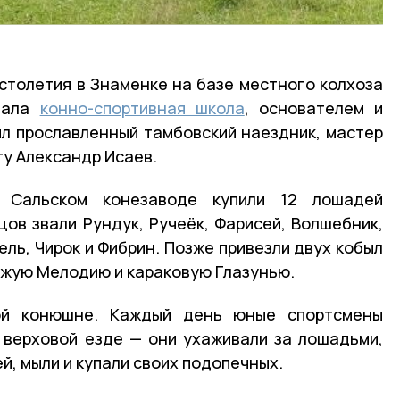
 столетия в Знаменке на базе местного колхоза
тала
конно-спортивная школа
, основателем и
л прославленный тамбовский наездник, мастер
ту Александр Исаев.
 Сальском конезаводе купили 12 лошадей
ов звали Рундук, Ручеёк, Фарисей, Волшебник,
ель, Чирок и Фибрин. Позже привезли двух кобыл
ыжую Мелодию и караковую Глазунью.
ой конюшне. Каждый день юные спортсмены
 верховой езде — они ухаживали за лошадьми,
ей, мыли и купали своих подопечных.