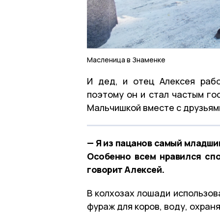
Масленица в Знаменке
И дед, и отец Алексея раб
поэтому он и стал частым го
Мальчишкой вместе с друзьям
— Я из пацанов самый младши
Особенно всем нравился спо
говорит Алексей.
В колхозах лошади использова
фураж для коров, воду, охран