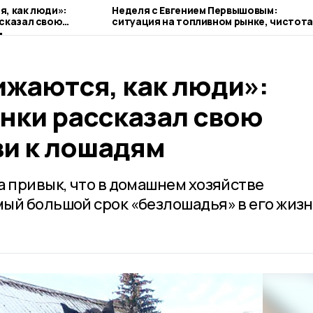
, как люди»:
Неделя с Евгением Первышовым:
сказал свою
ситуация на топливном рынке, чистота
шадям
городе и приоритеты образования
ижаются, как люди»:
нки рассказал свою
и к лошадям
а привык, что в домашнем хозяйстве
ый большой срок «безлошадья» в его жиз