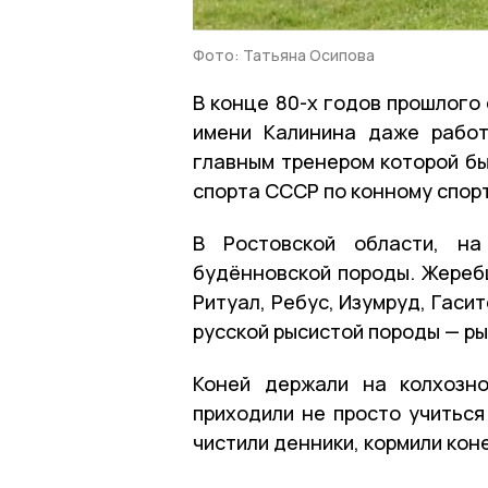
Фото: Татьяна Осипова
В конце 80-х годов прошлого
имени Калинина даже рабо
главным тренером которой бы
спорта СССР по конному спор
В Ростовской области, на
будённовской породы. Жеребц
Ритуал, Ребус, Изумруд, Гасит
русской рысистой породы — р
Коней держали на колхозн
приходили не просто учиться
чистили денники, кормили кон