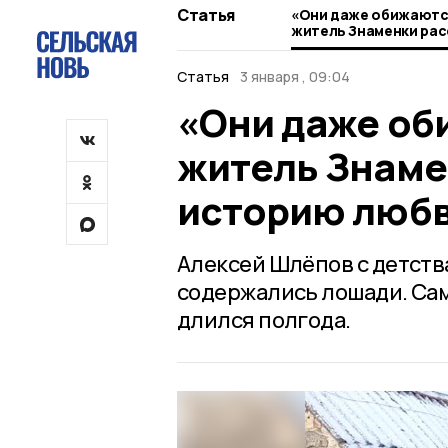
Статья
«Они даже обижаются
житель Знаменки рас
историю любви к ло
Статья
3 января , 09:04
«Они даже об
житель Знаме
историю любв
Алексей Шлёпов с детств
содержались лошади. Сам
длился полгода.