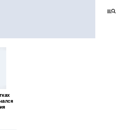
тках
чался
ия