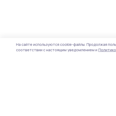
На сайте используются cookie-файлы.
Продолжая поль
соответствии с настоящим уведомлением и
Политико
Сельская новь 68
Новости
Истории
Карточки
Фотогалереи
Проекты
Новости компаний