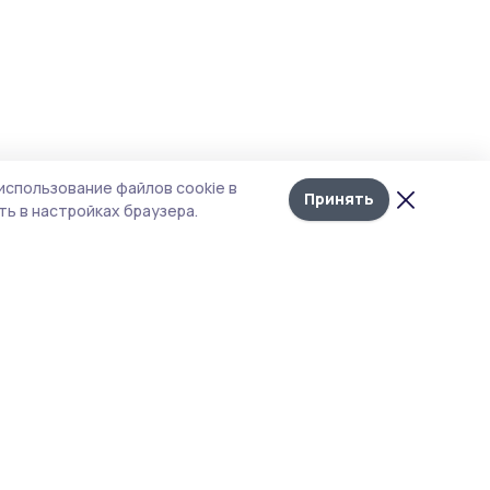
использование файлов cookie в
Принять
ь в настройках браузера.
итика конфиденциальности
 содержит сервисы, использующие
ies. Продолжая пользоваться данным
ом, вы подтверждаете свое согласие на
льзование файлов cookie в соответствии с
тоящим уведомлением и Политикой
иденциальности. Использование «cookie»
о отменить в настройках браузера.
 материалы сайта защищены законом об
рских правах. При полном или частичном
ировании материалов наличие активной
перссылки на источник