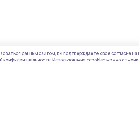
зоваться данным сайтом, вы подтверждаете свое согласие на 
й конфиденциальности.
Использование «cookie» можно отменит
Учредитель и издатель:
ООО «Издательский
Пол
дом «Тамбов»
Сайт
Адрес редакции:
392000, Тамбовская обл.,
cook
г.Тамбов, ш. Моршанское, д.14а
сайт
Номер телефона редакции:
8 (4752) 45-05-
испо
76
нас
Электронная почта редакции:
конф
selnov@inbox.ru
можн
Главный редактор:
Морозова Т.В.
Все
Адрес для обращений и направления
авто
корреспонденции:
цит
393400, Тамбовская область, Знаменский
ги