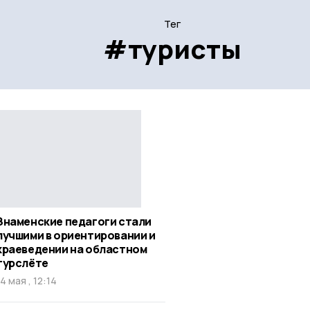
Тег
#туристы
Знаменские педагоги стали
лучшими в ориентировании и
краеведении на областном
турслёте
14 мая , 12:14