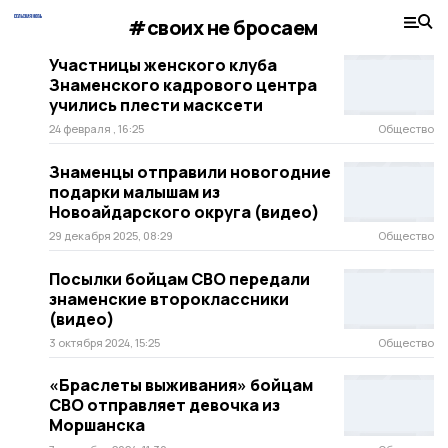
#своих не бросаем
Участницы женского клуба
Знаменского кадрового центра
учились плести масксети
24 февраля , 16:25
Общество
Знаменцы отправили новогодние
подарки малышам из
Новоайдарского округа (видео)
29 декабря 2025, 08:29
Общество
Посылки бойцам СВО передали
знаменские второклассники
(видео)
3 октября 2024, 15:25
Общество
«Браслеты выживания» бойцам
СВО отправляет девочка из
Моршанска