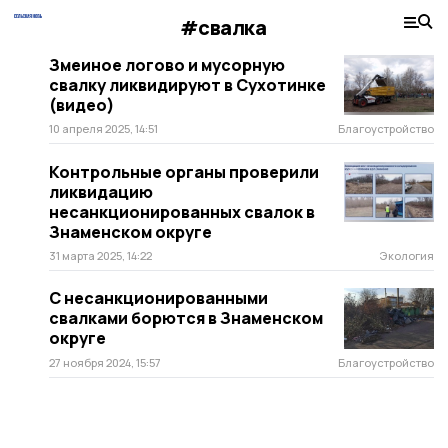
#свалка
Змеиное логово и мусорную
свалку ликвидируют в Сухотинке
(видео)
10 апреля 2025, 14:51
Благоустройство
Контрольные органы проверили
ликвидацию
несанкционированных свалок в
Знаменском округе
31 марта 2025, 14:22
Экология
С несанкционированными
свалками борются в Знаменском
округе
27 ноября 2024, 15:57
Благоустройство