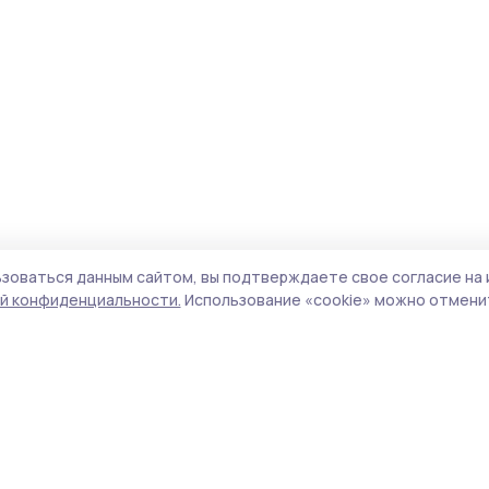
зоваться данным сайтом, вы подтверждаете свое согласие на 
й конфиденциальности.
Использование «cookie» можно отменит
Учредитель и издатель:
ООО «Издательский
Пол
дом «Тамбов»
Сайт
Адрес редакции:
392000, Тамбовская обл.,
cook
г.Тамбов, ш. Моршанское, д.14а
сайт
Номер телефона редакции:
8 (4752) 45-05-
испо
76
нас
Электронная почта редакции:
конф