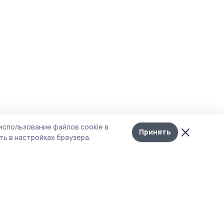
использование файлов cookie в
Принять
ь в настройках браузера.
итика конфиденциальности
 содержит сервисы, использующие
ies. Продолжая пользоваться данным
ом, вы подтверждаете свое согласие на
льзование файлов cookie в соответствии с
тоящим уведомлением и Политикой
иденциальности. Использование «cookie»