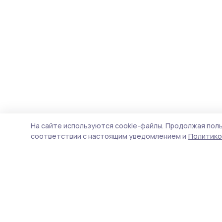
На сайте используются cookie-файлы.
Продолжая поль
соответствии с настоящим уведомлением и
Политико
Сельская новь 68
Новости
Истории
Карточки