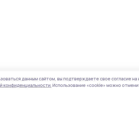
зоваться данным сайтом, вы подтверждаете свое согласие на 
й конфиденциальности.
Использование «cookie» можно отменит
Учредитель и издатель:
ООО «Издательский
Пол
дом «Тамбов»
Сайт
Адрес редакции:
392000, Тамбовская обл.,
cook
г.Тамбов, ш. Моршанское, д.14а
сайт
Номер телефона редакции:
8 (4752) 45-05-
испо
76
нас
Электронная почта редакции:
конф