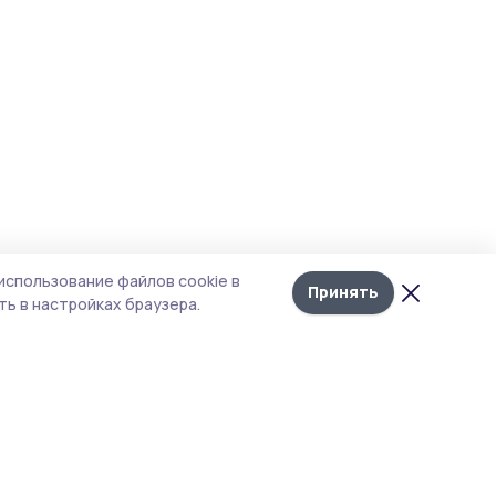
использование файлов cookie в
Принять
ь в настройках браузера.
итика конфиденциальности
 содержит сервисы, использующие
ies. Продолжая пользоваться данным
ом, вы подтверждаете свое согласие на
льзование файлов cookie в соответствии с
тоящим уведомлением и Политикой
иденциальности. Использование «cookie»