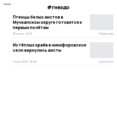
#гнездо
Птенцы белых аистов в
Мучкапском округе готовятся к
первым полётам
18 июля , 12:15
Общество
Из тёплых краёв в никифоровское
село вернулись аисты
3 мая 2023, 18:06
Экология