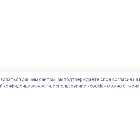
зоваться данным сайтом, вы подтверждаете свое согласие на 
й конфиденциальности.
Использование «cookie» можно отменит
Учредитель и издатель:
ООО «Издательский
Пол
дом «Тамбов»
Сайт
Адрес редакции:
392000, Тамбовская обл.,
cook
г.Тамбов, ш. Моршанское, д.14а
сайт
Номер телефона редакции:
8 (4752) 45-05-
испо
76
нас
Электронная почта редакции:
конф