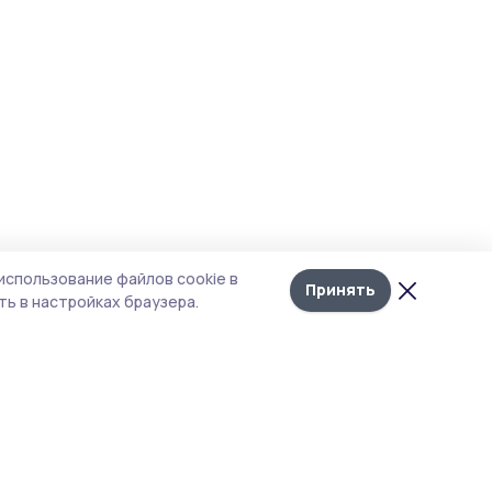
использование файлов cookie в
Принять
ь в настройках браузера.
итика конфиденциальности
 содержит сервисы, использующие
ies. Продолжая пользоваться данным
ом, вы подтверждаете свое согласие на
льзование файлов cookie в соответствии с
тоящим уведомлением и Политикой
иденциальности. Использование «cookie»