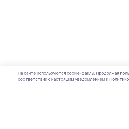
На сайте используются cookie-файлы.
Продолжая поль
соответствии с настоящим уведомлением и
Политико
Сельская новь 68
Новости
Истории
Карточки