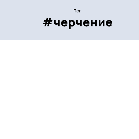
Тег
#черчение