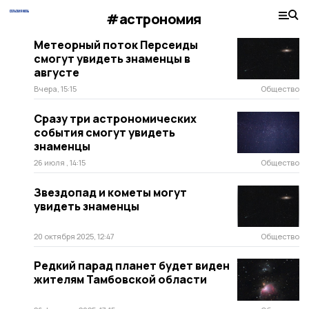
#астрономия
Метеорный поток Персеиды
смогут увидеть знаменцы в
августе
Вчера, 15:15
Общество
Сразу три астрономических
события смогут увидеть
знаменцы
26 июля , 14:15
Общество
Звездопад и кометы могут
увидеть знаменцы
20 октября 2025, 12:47
Общество
Редкий парад планет будет виден
жителям Тамбовской области