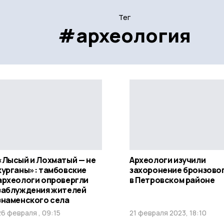
Тег
#археология
«Лысый и Лохматый — не
Археологи изучили
курганы»: тамбовские
захоронение бронзовог
археологи опровергли
в Петровском районе
заблуждения жителей
знаменского села
26 февраля , 09:15
21 февраля 2023, 18:10