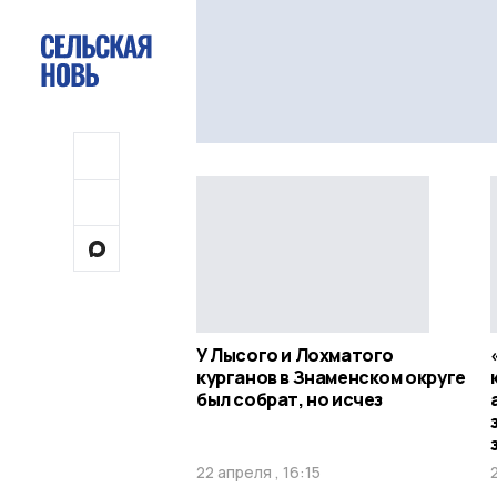
У Лысого и Лохматого
курганов в Знаменском округе
был собрат, но исчез
22 апреля , 16:15