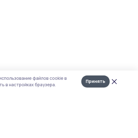
использование файлов cookie в
Принять
ь в настройках браузера.
итика конфиденциальности
 содержит сервисы, использующие
ies. Продолжая пользоваться данным
ом, вы подтверждаете свое согласие на
льзование файлов cookie в соответствии с
тоящим уведомлением и Политикой
иденциальности. Использование «cookie»