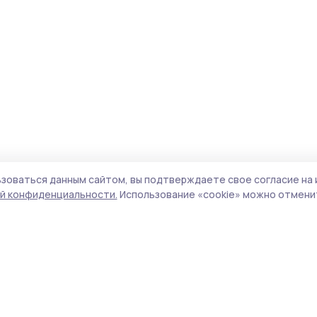
зоваться данным сайтом, вы подтверждаете свое согласие на 
й конфиденциальности.
Использование «cookie» можно отменит
Учредитель и издатель:
ООО «Издательский
Пол
дом «Тамбов»
Сайт
Адрес редакции:
392000, Тамбовская обл.,
cook
г.Тамбов, ш. Моршанское, д.14а
сайт
Номер телефона редакции:
8 (4752) 45-05-
испо
76
нас
Электронная почта редакции:
конф