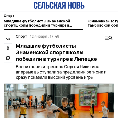
Спорт
Младшие футболисты Знаменской
«Знаменка» всту
спортшколы победили в турнире в
Тамбовской обл
Липецке
Спорт
12 января , 17:48
Младшие футболисты
Знаменской спортшколы
победили в турнире в Липецке
Воспитанники тренера Сергея Никитина
впервые выступали за пределами региона и
сразу показали высокий уровень игры.