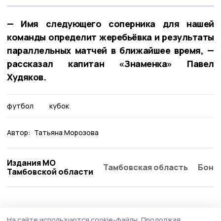
— Имя следующего соперника для нашей
команды определит жеребьёвка и результаты
параллельных матчей в ближайшее время, —
рассказал капитан «Знаменка» Павел
Худяков.
футбол
кубок
Автор:
Татьяна Морозова
Издания МО
Тамбовская область
Бонд
Тамбовской области
На сайте используются cookie-файлы.
Продолжая