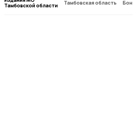
Тамбовская область
Бонд
Тамбовской области
Сельская новь 68
Новости