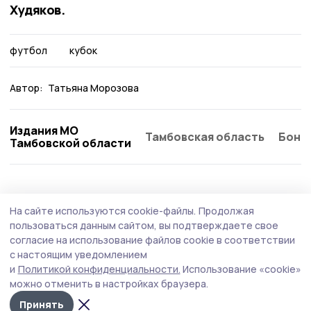
Худяков.
футбол
кубок
Автор:
Татьяна Морозова
Издания МО
Тамбовская область
Бонд
Тамбовской области
Спорт
24 июля , 14:15
На сайте используются cookie-файлы.
Продолжая
Юные знаменские спортсмены
пользоваться данным сайтом, вы подтверждаете свое
превратились в водоносов и официантов
согласие на использование файлов cookie в соответствии
с настоящим уведомлением
(фото)
и
Политикой конфиденциальности.
Использование «cookie»
В лагере Знаменской детско-юношеской спортивной
можно отменить в настройках браузера.
школы прошли «Весёлые старты».
Принять