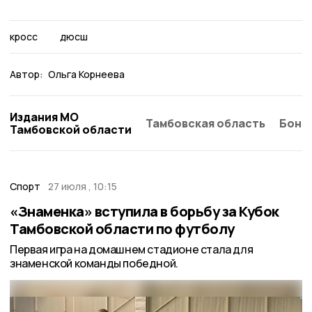
кросс
дюсш
Автор:
Ольга Корнеева
Издания МО
Тамбовская область
Бонд
Тамбовской области
Спорт
27 июля , 10:15
«Знаменка» вступила в борьбу за Кубок
Тамбовской области по футболу
Первая игра на домашнем стадионе стала для
знаменской команды победной.