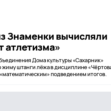
з Знаменки вычисляли
 атлетизма»
объединения Дома культуры «Сахарник»
 жиму штанги лёжа в дисциплине «Чёртов
«математическим» подведением итогов.