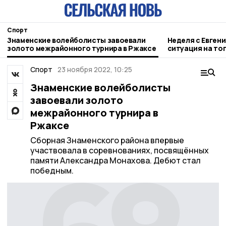
Спорт
Знаменские волейболисты завоевали
Неделя с Евген
золото межрайонного турнира в Ржаксе
ситуация на то
городе и приор
Спорт
23 ноября 2022, 10:25
Знаменские волейболисты
завоевали золото
межрайонного турнира в
Ржаксе
Сборная Знаменского района впервые
участвовала в соревнованиях, посвящённых
памяти Александра Монахова. Дебют стал
победным.