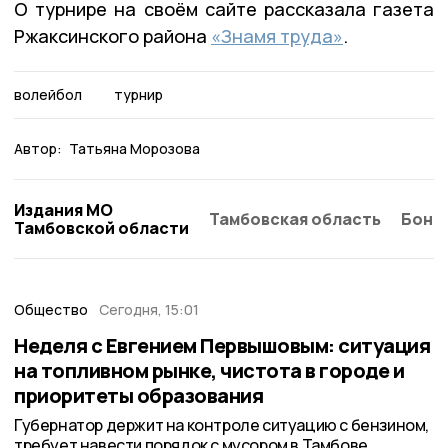
О турнире на своём сайте рассказала газета
Ржаксинского района
«Знамя труда»
.
волейбол
турнир
Автор:
Татьяна Морозова
Издания МО
Тамбовская область
Бонд
Тамбовской области
Общество
Сегодня, 15:01
Неделя с Евгением Первышовым: ситуация
на топливном рынке, чистота в городе и
приоритеты образования
Губернатор держит на контроле ситуацию с бензином,
требует навести порядок с мусором в Тамбове.