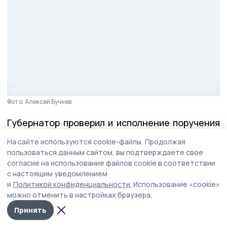
Фото: Алексей Бучнев
Губернатор проверил и исполнение поручения
по капремонту крыши на улице Советской
На сайте используются cookie-файлы.
Продолжая
в Жердевке. Подрядчик выполнил работы
пользоваться данным сайтом, вы подтверждаете свое
в полном объёме и раньше обещанного срока.
согласие на использование файлов cookie в соответствии
с настоящим уведомлением
и
Политикой конфиденциальности.
Использование «cookie»
Герои Тамбовщины
можно отменить в настройках браузера.
Принять
На этой неделе вместе с директором Высшей
школы государственного управления Олегом